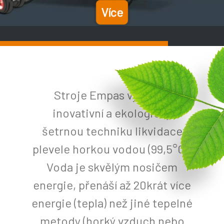
Stroje Empas využívají
inovativní a ekologicky
šetrnou techniku likvidace
plevele horkou vodou (99,5°C).
Voda je skvělým nosičem
energie, přenáší až 20krát více
energie (tepla) než jiné tepelné
metody (horký vzduch nebo