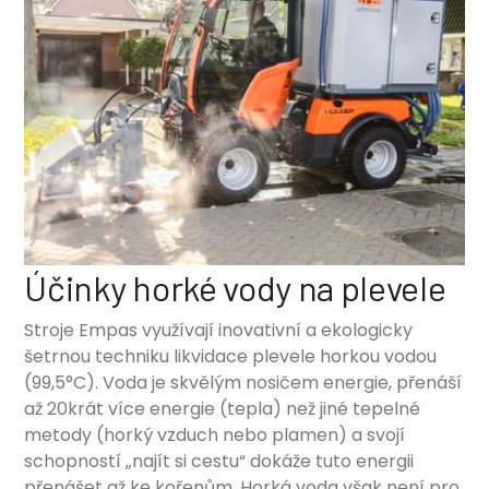
Účinky horké vody na plevele
Stroje Empas využívají inovativní a ekologicky
šetrnou techniku likvidace plevele horkou vodou
(99,5°C). Voda je skvělým nosičem energie, přenáší
až 20krát více energie (tepla) než jiné tepelné
metody (horký vzduch nebo plamen) a svojí
schopností „najít si cestu“ dokáže tuto energii
přenášet až ke kořenům. Horká voda však není pro