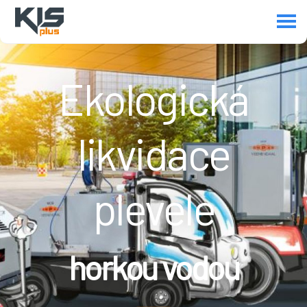
Ekologická
likvidace
plevele
horkou vodou