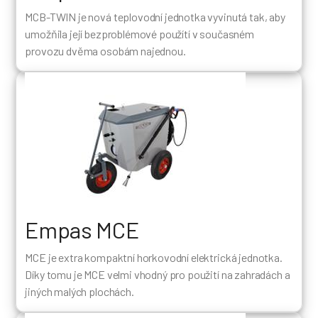
MCB-TWIN je nová teplovodní jednotka vyvinutá tak, aby
umožňila její bezproblémové použítí v současném
provozu dvěma osobám najednou.
Empas MCE
MCE je extra kompaktní horkovodní elektrická jednotka.
Díky tomu je MCE velmi vhodný pro použití na zahradách a
jiných malých plochách.