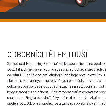
ODBORNÍCI TĚLEM I DUŠÍ
Společnost Empas je již více než 40 let specialistou na postři
použitelných jak na venkovních osevních plochách, tak předev
od roku 1999 také v oblasti ekologického boje proti plevelům.
plevele na zpevněných i nezpevněných plochách. Inovace, sna
odborná způsobilost a odpovědné zacházení s životním prostře
body strategie společnosti. Našim zákazníkům dodáváme vysoce
snadno používají a obsluhují. Díky našim dlouholetým zkušeno
spolehnout. Odborníci společnosti Empas společně s vámi rádi 