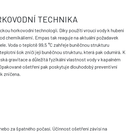
RKOVODNÍ TECHNIKA
ckou horkovodní technologií. Díky použití vroucí vody k hubení
od chemikáliemi. Empas tak reaguje na aktuální požadavek
vele. Voda o teplotě 99,5 °C zahřeje buněčnou strukturu
teplotní šok zničí její buněčnou strukturu, která pak odumírá. K
 gravitace a důležitá fyzikální vlastnost vody v kapalném
a. Opakované ošetření pak poskytuje dlouhodobý preventivní
ak zničena.
 nebo za špatného počasí. Účinnost ošetření závisí na