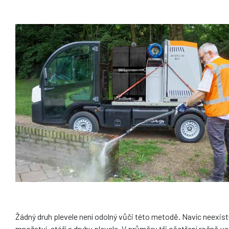
Žádný druh plevele není odolný vůči této metodě. Navíc neexist
množství, stáří a druhu plevele. V průměru tři ošetření ročně v