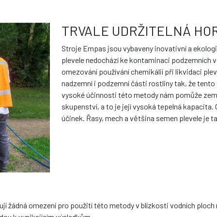
TRVALE UDRŽITELNÁ HO
Stroje Empas jsou vybaveny inovativní a ekologi
plevele nedochází ke kontaminaci podzemních v
omezování používání chemikálií při likvidaci ple
nadzemní i podzemní části rostliny tak, že tento 
vysoké účinnosti této metody nám pomůže zemská
skupenství, a to je její vysoká tepelná kapacit
účinek. Řasy, mech a většina semen plevele je t
ují žádná omezení pro použití této metody v blízkosti vodních ploch
edou k vynikajícím výsledkům.