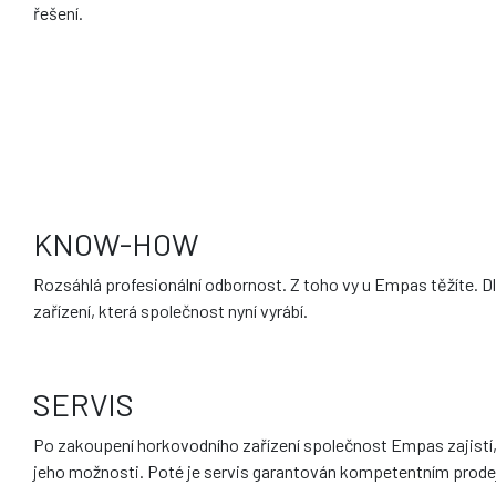
řešení.
KNOW-HOW
Rozsáhlá profesionální odbornost. Z toho vy u Empas těžíte. Dl
zařízení, která společnost nyní vyrábí.
SERVIS
Po zakoupení horkovodního zařízení společnost Empas zajistí, ž
jeho možnosti. Poté je servis garantován kompetentním prodej