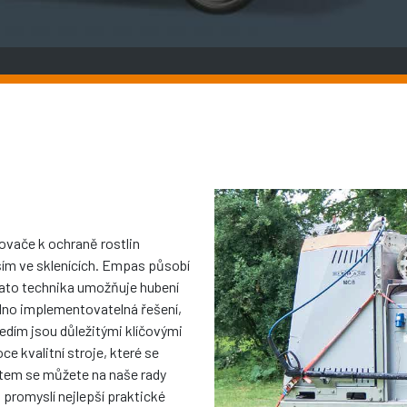
kovače k ochraně rostlin
ším ve sklenících. Empas působí
 Tato technika umožňuje hubení
dno implementovatelná řešení,
dím jsou důležitými klíčovými
 kvalitní stroje, které se
stem se můžete na naše rady
promyslí nejlepší praktické